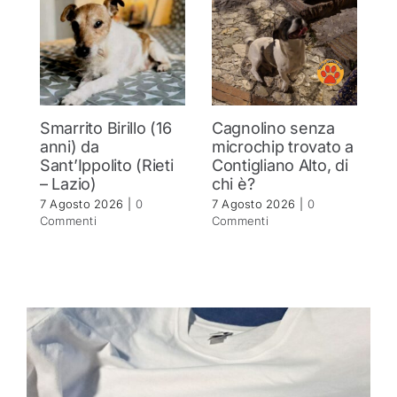
Smarrito Birillo (16
Cagnolino senza
P
anni) da
microchip trovato a
c
Sant’Ippolito (Rieti
Contigliano Alto, di
7 
– Lazio)
chi è?
C
7 Agosto 2026
|
0
7 Agosto 2026
|
0
Commenti
Commenti