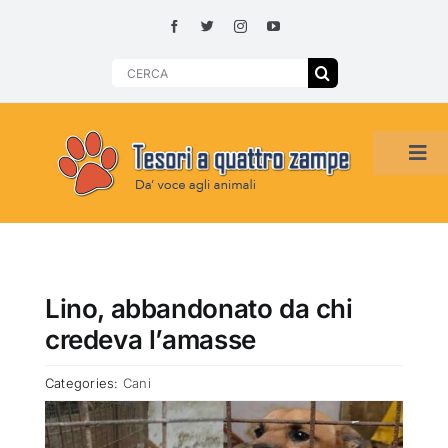
Skip
to
content
Search
for:
Tog
Navi
HOME
ADOZIONI PER REGIONE
Lino, abbandonato da chi
credeva l’amasse
SMARRITI O DA ADOTTARE
Categories:
Cani
ADOTTATI O RITROVATI