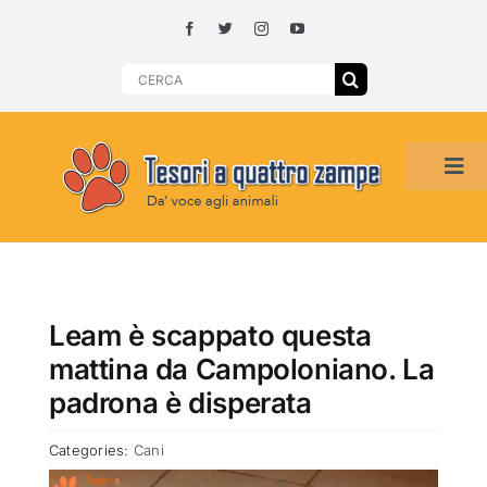
Skip
to
content
Search
for:
Tog
Navi
HOME
ADOZIONI PER REGIONE
Leam è scappato questa
mattina da Campoloniano. La
SMARRITI O DA ADOTTARE
padrona è disperata
Categories:
Cani
ADOTTATI O RITROVATI