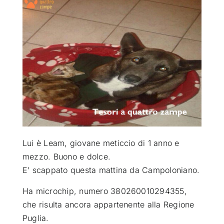
ATTUALITÀ
VIDEO
CHI SIAMO
RUBRICHE
Lui è Leam, giovane meticcio di 1 anno e
SEMPRE CON ME
mezzo. Buono e dolce.
E’ scappato questa mattina da Campoloniano
.
Ha microchip, numero 380260010294355,
che risulta ancora appartenente alla Regione
Puglia.