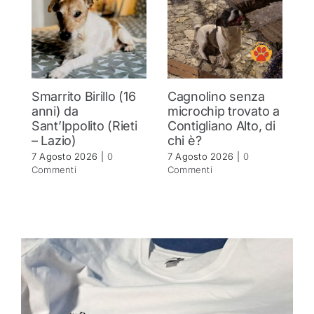
Smarrito Birillo (16
Cagnolino senza
P
anni) da
microchip trovato a
c
Sant’Ippolito (Rieti
Contigliano Alto, di
7 
– Lazio)
chi è?
C
7 Agosto 2026
|
0
7 Agosto 2026
|
0
Commenti
Commenti