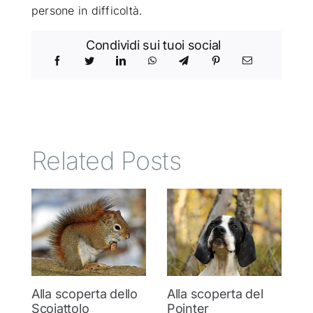
persone in difficoltà.
Condividi sui tuoi social
Related Posts
Alla scoperta dello
Alla scoperta del
A
Scoiattolo
Pointer
S