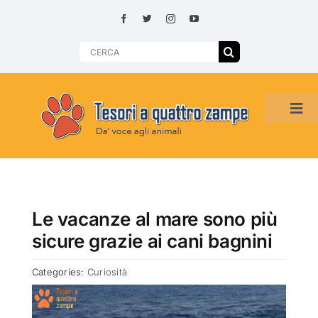
Skip
to
content
Search
for:
Tog
Navi
HOME
ADOZIONI PER REGIONE
Le vacanze al mare sono più
sicure grazie ai cani bagnini
SMARRITI O DA ADOTTARE
Categories:
Curiosità
ADOTTATI O RITROVATI