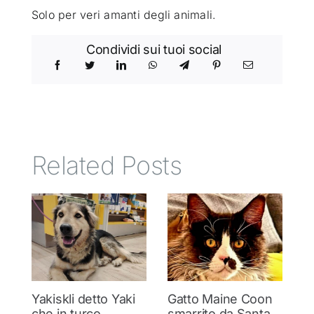
Solo per veri amanti degli animali.
Condividi sui tuoi social
Related Posts
Yakiskli detto Yaki
Gatto Maine Coon
C
che in turco
smarrito da Santa
Si