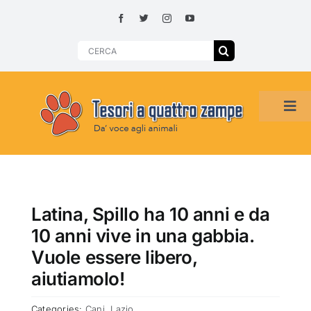
Skip
to
content
Search
for:
Tog
Navi
HOME
ADOZIONI PER REGIONE
Latina, Spillo ha 10 anni e da
10 anni vive in una gabbia.
SMARRITI O DA ADOTTARE
Vuole essere libero,
aiutiamolo!
ADOTTATI O RITROVATI
Categories:
Cani
,
Lazio