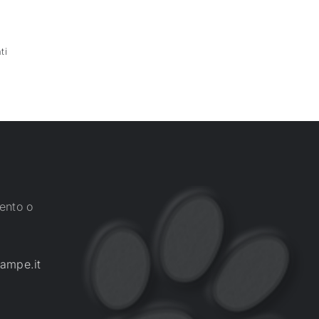
ti
ento o
ampe.it