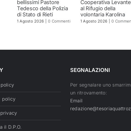
bellissimi Pastore
Cooperativa Levante
Tedesco della Polizia
al Rifugio della
di Stato di Rieti
volontaria Karolina
1 Agosto 2026
|
0 Commenti
1 Agosto 2026
|
0 Commen
Y
SEGNALAZIONI
 policy
Per segnalare uno smarrim
un ritrovamento:
 policy
Email
redazione@tesoriaquattroz
 privacy
a il D.P.O.