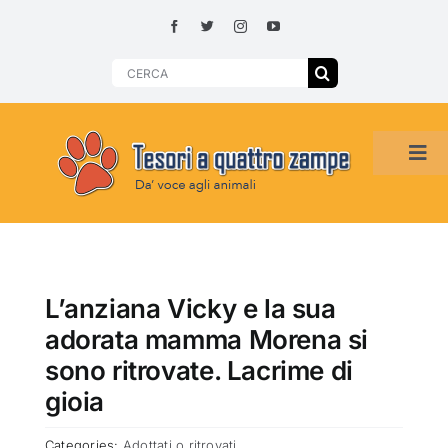
Skip
to
content
Search
for:
Tog
Navi
HOME
ADOZIONI PER REGIONE
L’anziana Vicky e la sua
adorata mamma Morena si
SMARRITI O DA ADOTTARE
sono ritrovate. Lacrime di
gioia
ADOTTATI O RITROVATI
Categories:
Adottati o ritrovati