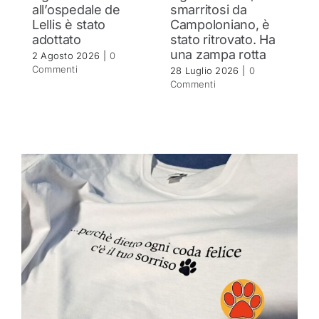
all’ospedale de
smarritosi da
s
Lellis è stato
Campoloniano, è
27
adottato
stato ritrovato. Ha
C
una zampa rotta
2 Agosto 2026
|
0
Commenti
28 Luglio 2026
|
0
Commenti