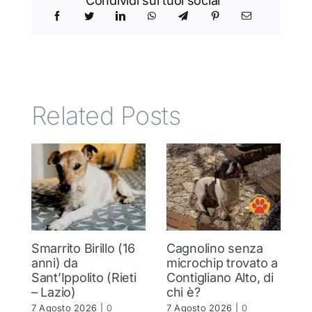
Condividi sui tuoi social
Related Posts
Smarrito Birillo (16
Cagnolino senza
P
anni) da
microchip trovato a
c
Sant’Ippolito (Rieti
Contigliano Alto, di
7 
– Lazio)
chi è?
C
7 Agosto 2026
|
0
7 Agosto 2026
|
0