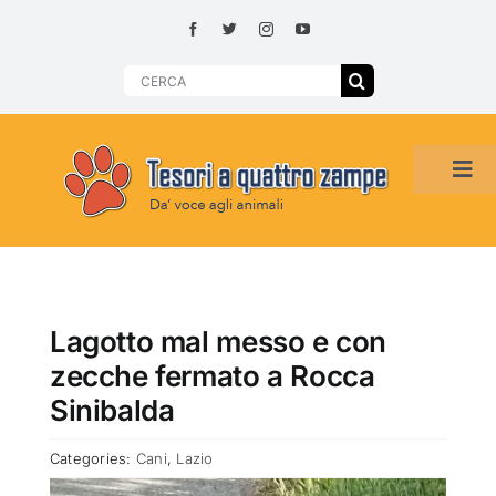
Skip
to
content
Search
for:
Tog
Navi
HOME
ADOZIONI PER REGIONE
Lagotto mal messo e con
zecche fermato a Rocca
SMARRITI O DA ADOTTARE
Sinibalda
Categories:
Cani
,
Lazio
ADOTTATI O RITROVATI