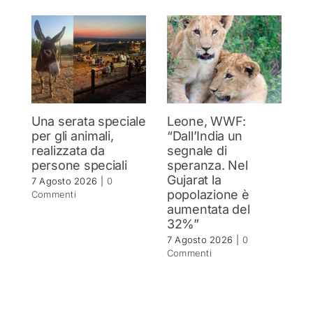
Una serata speciale
Leone, WWF:
T
per gli animali,
“Dall’India un
ol
realizzata da
segnale di
d
persone speciali
speranza. Nel
d
Gujarat la
in
7 Agosto 2026
|
0
popolazione è
se
Commenti
aumentata del
r
32%”
6 
C
7 Agosto 2026
|
0
Commenti