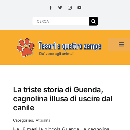
Skip
to
content
Search
for:
Tog
Navi
HOME
ADOZIONI PER REGIONE
La triste storia di Guenda,
cagnolina illusa di uscire dal
SMARRITI O DA ADOTTARE
canile
Categories:
Attualità
ADOTTATI O RITROVATI
Ha 18 mesi la piccola Guenda, la cagnolina