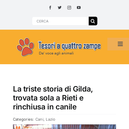
Skip
to
content
Search
for:
Tog
Navi
HOME
ADOZIONI PER REGIONE
La triste storia di Gilda,
trovata sola a Rieti e
SMARRITI O DA ADOTTARE
rinchiusa in canile
Categories:
Cani
,
Lazio
ADOTTATI O RITROVATI