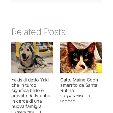
Related Posts
Yakiskli detto Yaki
Gatto Maine Coon
C
che in turco
smarrito da Santa
Si
significa bello è
Rufina
c
arrivato da Istanbul
5 Agosto 2026
|
0
4 
in cerca di una
Commenti
C
nuova famiglia
5 Agosto 2026
|
0