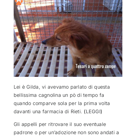
ATTUALITÀ
VIDEO
CHI SIAMO
RUBRICHE
Lei è Gilda, vi avevamo parlato di questa
SEMPRE CON ME
bellissima cagnolina un pò di tempo fa
quando comparve sola per la prima volta
davanti una farmacia di Rieti.
(
LEGGI
)
Gli appelli per ritrovare il suo eventuale
padrone o per un’adozione non sono andati a