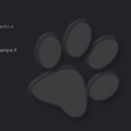
ento o
ampe.it