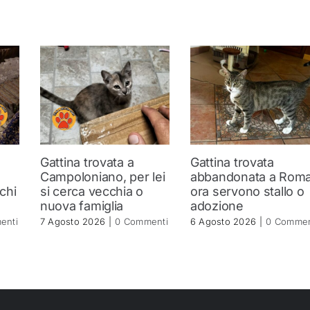
Gattina trovata a
Gattina trovata
a
Campoloniano, per lei
abbandonata a Roma
 chi
si cerca vecchia o
ora servono stallo o
nuova famiglia
adozione
enti
7 Agosto 2026
|
0 Commenti
6 Agosto 2026
|
0 Commen