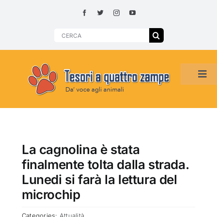
Skip
to
content
Search
for:
Tog
Navi
HOME
ADOZIONI PER REGIONE
La cagnolina è stata
finalmente tolta dalla strada.
SMARRITI O DA ADOTTARE
Lunedi si farà la lettura del
microchip
ADOTTATI O RITROVATI
Categories:
Attualità