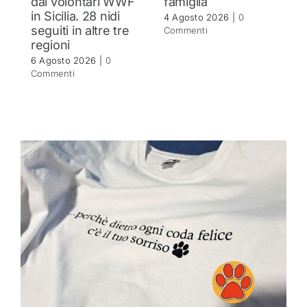
dai volontari WWF
famiglia
C
in Sicilia. 28 nidi
tr
4 Agosto 2026
|
0
seguiti in altre tre
P
Commenti
regioni
de
St
6 Agosto 2026
|
0
Commenti
1 
C