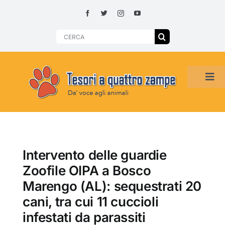
Skip
to
content
Search
for:
Tog
Navi
HOME
ADOZIONI PER REGIONE
Intervento delle guardie
Zoofile OIPA a Bosco
SMARRITI O DA ADOTTARE
Marengo (AL): sequestrati 20
cani, tra cui 11 cuccioli
infestati da parassiti
ADOTTATI O RITROVATI