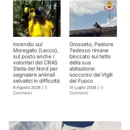
Incendio sul
Grosseto, Pastore
S
Moregallo (Lecco),
Tedesco rimane
pe
sul posto anche i
bloccato sul tetto
s
volontari del CRAS
della sua
“
Stella del Nord per
abitazione:
m
segnalare animali
soccorso dai Vigili
27
selvatici in difficoltà
del Fuoco
C
8 Agosto 2026
|
0
31 Luglio 2026
|
0
Commenti
Commenti