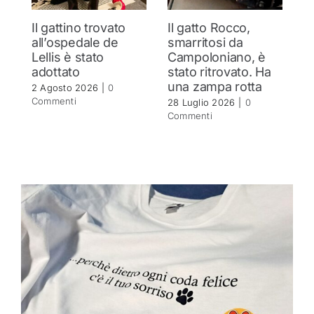
Il gattino trovato
Il gatto Rocco,
T
all’ospedale de
smarritosi da
s
Lellis è stato
Campoloniano, è
27
adottato
stato ritrovato. Ha
C
una zampa rotta
2 Agosto 2026
|
0
Commenti
28 Luglio 2026
|
0
Commenti