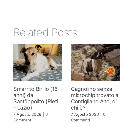
Related Posts
Smarrito Birillo (16
Cagnolino senza
P
anni) da
microchip trovato a
c
Sant’Ippolito (Rieti
Contigliano Alto, di
7 
– Lazio)
chi è?
C
7 Agosto 2026
|
0
7 Agosto 2026
|
0
Commenti
Commenti