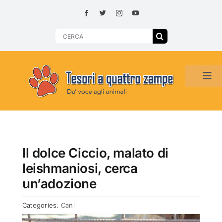
Skip
to
content
Search
for:
Tog
Navi
HOME
ADOZIONI PER REGIONE
Il dolce Ciccio, malato di
leishmaniosi, cerca
SMARRITI O DA ADOTTARE
un’adozione
Categories:
Cani
ADOTTATI O RITROVATI