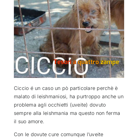
ATTUALITÀ
VIDEO
CHI SIAMO
RUBRICHE
Ciccio é un caso un pò particolare perchè è
SEMPRE CON ME
malato di leishmaniosi, ha purtroppo anche un
problema agli occhietti (uveite) dovuto
sempre alla leishmania ma questo non ferma
il suo amore
.
Con le dovute cure comunque l’uveite