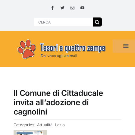
Skip
to
content
Search
for:
Tog
Navi
HOME
ADOZIONI PER REGIONE
Il Comune di Cittaducale
invita all’adozione di
SMARRITI O DA ADOTTARE
cagnolini
Categories:
Attualità
,
Lazio
ADOTTATI O RITROVATI