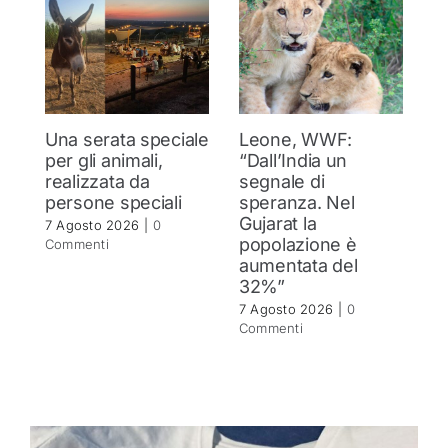
Una serata speciale
Leone, WWF:
G
per gli animali,
“Dall’India un
C
realizzata da
segnale di
l
persone speciali
speranza. Nel
o
Gujarat la
7 Agosto 2026
|
0
7 
popolazione è
Commenti
C
aumentata del
32%”
7 Agosto 2026
|
0
Commenti