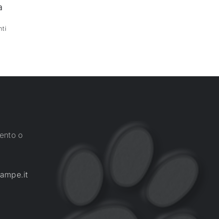
a
ti
ento o
ampe.it