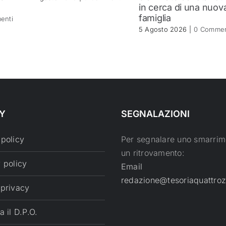
in cerca di una nuov
famiglia
enti
5 Agosto 2026
|
0 Commen
Y
SEGNALAZIONI
 policy
Per segnalare uno smarrim
un ritrovamento:
 policy
Email
redazione@tesoriaquattroz
 privacy
a il D.P.O.