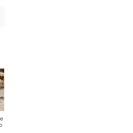
he
o
l