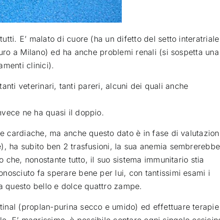
utti. E’ malato di cuore
(ha un difetto del setto interatriale
euro a Milano) ed ha anche problemi renali (si sospetta una
menti clinici).
tanti veterinari, tanti pareri, alcuni dei quali anche
nvece ne ha quasi il doppio.
ite cardiache, ma anche questo dato è in fase di valutazio
e), ha subito ben 2 trasfusioni, la sua anemia sembrerebb
to che, nonostante tutto, il suo sistema immunitario stia
nosciuto fa sperare bene per lui, con tantissimi esami i
ha questo bello e dolce quattro zampe.
inal (proplan-purina secco e umido) ed effettuare terapie