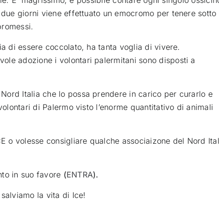
inale. E’ magrissimo, è possibile contare ogni singolo ossicin
i due giorni viene effettuato un emocromo per tenere sotto
mpromessi.
ia di essere coccolato, ha tanta voglia di vivere.
ole adozione i volontari palermitani sono disposti a
ord Italia che lo possa prendere in carico per curarlo e
volontari di Palermo visto l’enorme quantitativo di animali
CE o volesse consigliare qualche associaizone del Nord Ital
nto in suo favore
(
ENTRA
).
salviamo la vita di Ice!