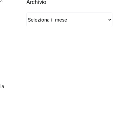
o,
Archivio
Archivio
ia