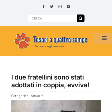
Skip
to
content
Search
for:
Tog
Navi
HOME
ADOZIONI PER REGIONE
I due fratellini sono stati
adottati in coppia, evviva!
SMARRITI O DA ADOTTARE
Categories:
Attualità
ADOTTATI O RITROVATI