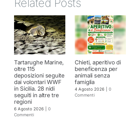
Related Posts
Tartarughe Marine,
Chieti, aperitivo di
I
oltre 115
beneficenza per
p
deposizioni seguite
animali senza
s
dai volontari WWF
famiglia
C
in Sicilia. 28 nidi
tr
4 Agosto 2026
|
0
seguiti in altre tre
P
Commenti
regioni
de
St
6 Agosto 2026
|
0
Commenti
1 
C