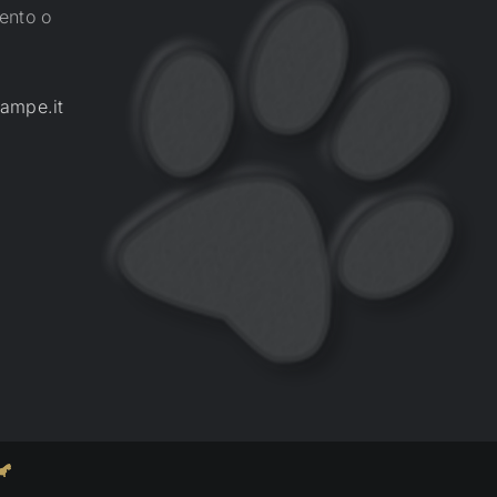
ento o
ampe.it