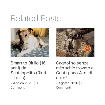
Related Posts
Smarrito Birillo (16
Cagnolino senza
U
anni) da
microchip trovato a
pe
Sant’Ippolito (Rieti
Contigliano Alto, di
r
– Lazio)
chi è?
p
7 Agosto 2026
|
0
7 Agosto 2026
|
0
7 
Commenti
Commenti
C