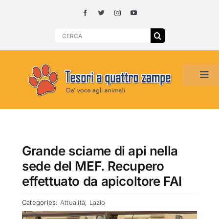
Skip
to
content
Search
for:
Tog
Navi
HOME
ADOZIONI PER REGIONE
Grande sciame di api nella
sede del MEF. Recupero
SMARRITI O DA ADOTTARE
effettuato da apicoltore FAI
Categories:
Attualità
,
Lazio
ADOTTATI O RITROVATI