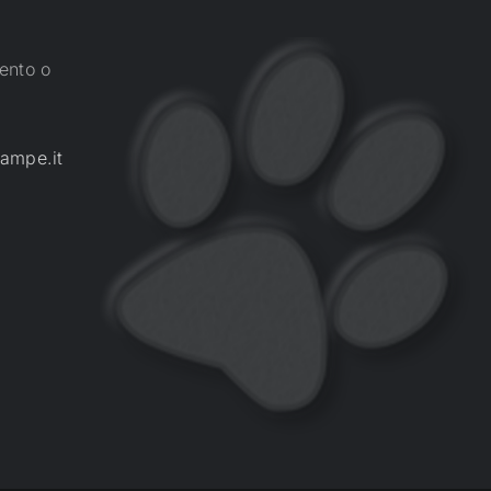
ento o
ampe.it