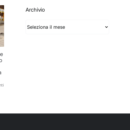
Archivio
Archivio
he
o
l
a
ti