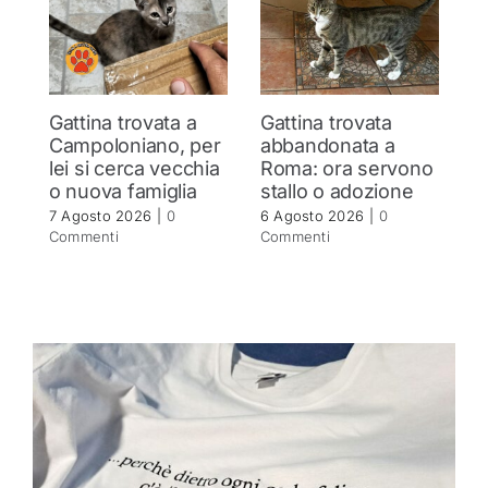
Gattina trovata a
Gattina trovata
S
Campoloniano, per
abbandonata a
q
lei si cerca vecchia
Roma: ora servono
b
o nuova famiglia
stallo o adozione
r
7 Agosto 2026
|
0
6 Agosto 2026
|
0
5 
Commenti
Commenti
C