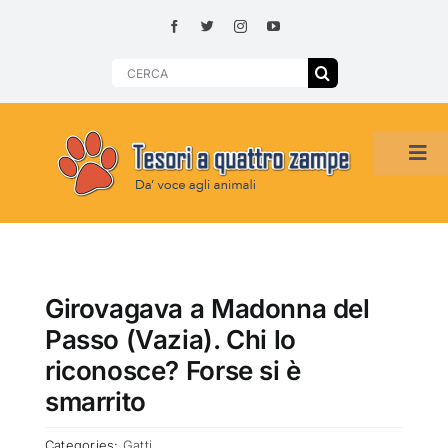
Skip
to
content
Search
for:
Tog
Navi
HOME
ADOZIONI PER REGIONE
Girovagava a Madonna del
Passo (Vazia). Chi lo
SMARRITI O DA ADOTTARE
riconosce? Forse si è
smarrito
ADOTTATI O RITROVATI
Categories:
Gatti