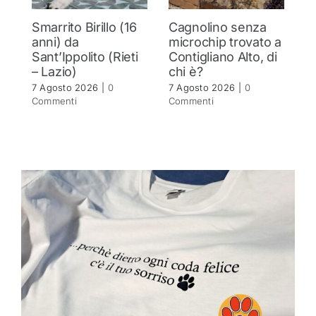
Smarrito Birillo (16
Cagnolino senza
P
anni) da
microchip trovato a
c
Sant’Ippolito (Rieti
Contigliano Alto, di
7 
– Lazio)
chi è?
C
7 Agosto 2026
|
0
7 Agosto 2026
|
0
Commenti
Commenti