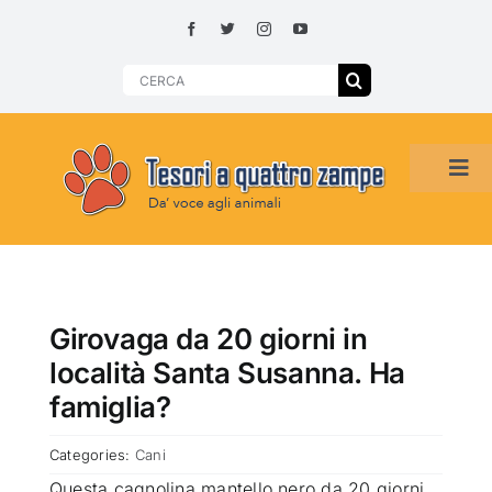
Skip
to
content
Search
for:
Tog
Navi
HOME
ADOZIONI PER REGIONE
Girovaga da 20 giorni in
località Santa Susanna. Ha
SMARRITI O DA ADOTTARE
famiglia?
Categories:
Cani
ADOTTATI O RITROVATI
Questa cagnolina mantello nero da 20 giorni