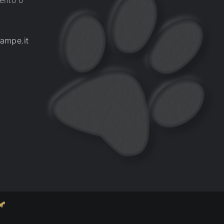
ento o
ampe.it