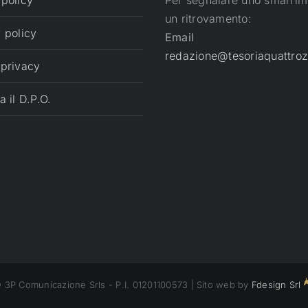
 policy
Per segnalare uno smarrim
un ritrovamento:
 policy
Email
redazione@tesoriaquattroz
 privacy
a il D.P.O.
 3P Comunicazione Srls - P.I. 01201100573 | Sito web by
Fdesign Srl