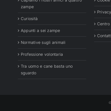
Capiamo i nostri amici a quattro
Cookie
zampe
Privacy
Curiosità
Centro
Appunti a sei zampe
Contatt
Normative sugli animali
Professione volontaria
Tra uomo e cane basta uno
sguardo
©