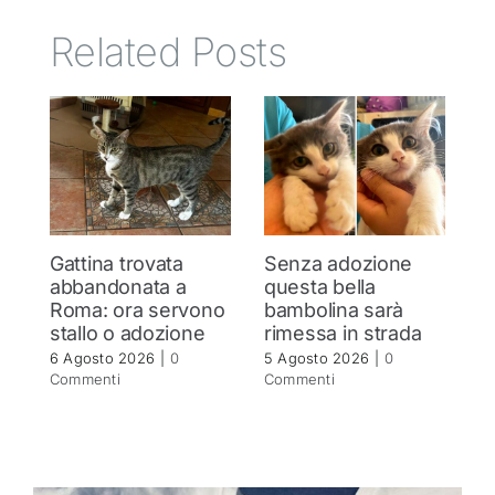
Related Posts
Gattina trovata
Senza adozione
G
abbandonata a
questa bella
s
Roma: ora servono
bambolina sarà
R
stallo o adozione
rimessa in strada
5 
C
6 Agosto 2026
|
0
5 Agosto 2026
|
0
Commenti
Commenti