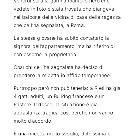
Venerdi sera la gattina mantello nero che
vedete in foto è stata trovata che piangeva
ATTUALITÀ
nel balcone della vicina di casa della ragazza
che ce l’ha segnalata, a Roma.
VIDEO
La stessa giovane ha subito contattato la
signora dell’appartamento, ma ha riferito di
CHI SIAMO
non esserne la proprietaria.
Così chi ce l’ha segnalata ha deciso di
RUBRICHE
prendere la micetta in affido temporaneo.
Purtroppo però non può tenerla: a Rieti ha già
SEMPRE CON ME
4 gatti adulti, un Bulldog francese e un
Pastore Tedesco, la situazione è già
abbastanza tragica così perché non vanno
molto d’accordo.
È una micetta molto sveglia, dolcissima e