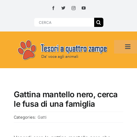
Skip
to
content
Search
for:
Tog
Navi
HOME
ADOZIONI PER REGIONE
Gattina mantello nero, cerca
le fusa di una famiglia
SMARRITI O DA ADOTTARE
Categories:
Gatti
ADOTTATI O RITROVATI