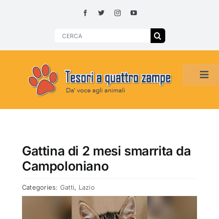
Skip
to
content
Search
for:
Tog
Navi
HOME
ADOZIONI PER REGIONE
Gattina di 2 mesi smarrita da
Campoloniano
SMARRITI O DA ADOTTARE
Categories:
Gatti
,
Lazio
ADOTTATI O RITROVATI