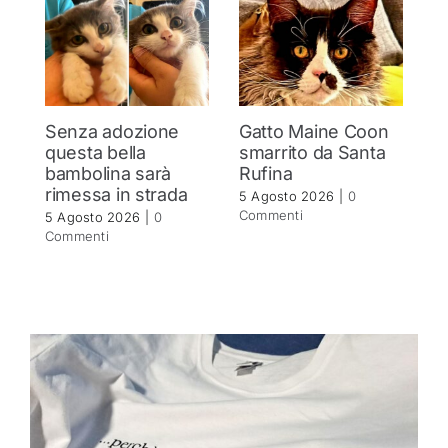
Senza adozione
Gatto Maine Coon
C
questa bella
smarrito da Santa
Si
bambolina sarà
Rufina
c
rimessa in strada
5 Agosto 2026
|
0
4 
Commenti
C
5 Agosto 2026
|
0
Commenti