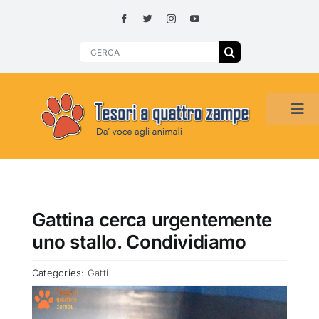
Skip
to
content
Search
for:
Tog
Navi
HOME
ADOZIONI PER REGIONE
Gattina cerca urgentemente
uno stallo. Condividiamo
SMARRITI O DA ADOTTARE
Categories:
Gatti
ADOTTATI O RITROVATI