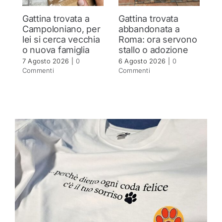
Gattina trovata a
Gattina trovata
S
Campoloniano, per
abbandonata a
q
lei si cerca vecchia
Roma: ora servono
b
o nuova famiglia
stallo o adozione
r
7 Agosto 2026
|
0
6 Agosto 2026
|
0
5 
Commenti
Commenti
C