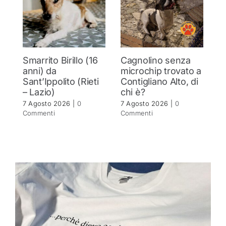
Smarrito Birillo (16
Cagnolino senza
G
anni) da
microchip trovato a
C
Sant’Ippolito (Rieti
Contigliano Alto, di
l
– Lazio)
chi è?
o
7 Agosto 2026
|
0
7 Agosto 2026
|
0
7 
Commenti
Commenti
C