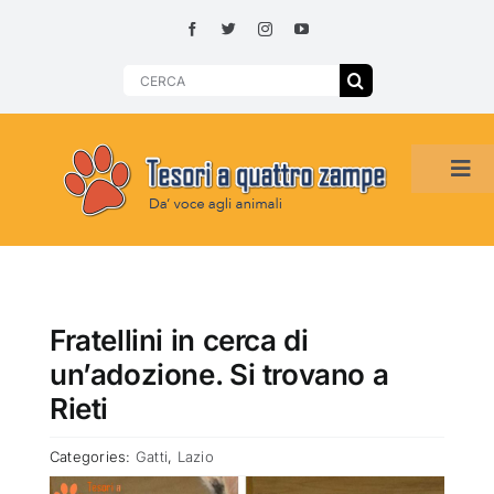
Skip
to
content
Search
for:
Tog
Navi
HOME
ADOZIONI PER REGIONE
Fratellini in cerca di
un’adozione. Si trovano a
SMARRITI O DA ADOTTARE
Rieti
Categories:
Gatti
,
Lazio
ADOTTATI O RITROVATI