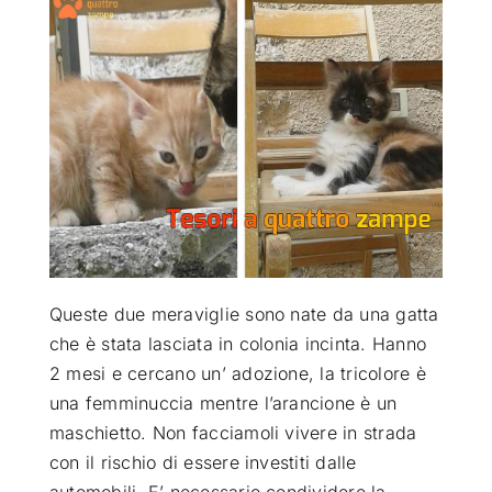
ATTUALITÀ
VIDEO
CHI SIAMO
RUBRICHE
Queste due meraviglie sono nate da una gatta
SEMPRE CON ME
che è stata lasciata in colonia incinta. Hanno
2 mesi e cercano un’ adozione, la tricolore è
una femminuccia mentre l’arancione è un
maschietto. Non facciamoli vivere in strada
con il rischio di essere investiti dalle
automobili. E’ necessario condividere la