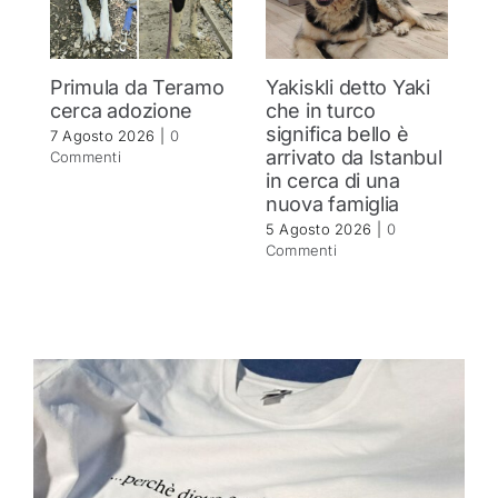
Primula da Teramo
Yakiskli detto Yaki
C
cerca adozione
che in turco
Si
significa bello è
c
7 Agosto 2026
|
0
arrivato da Istanbul
Commenti
4 
in cerca di una
C
nuova famiglia
5 Agosto 2026
|
0
Commenti