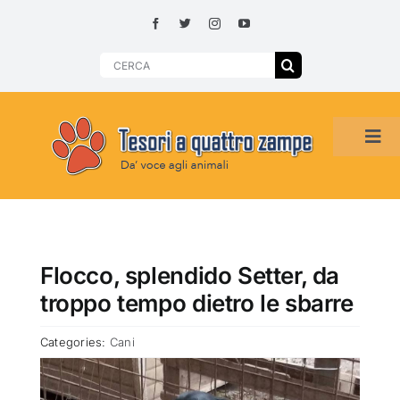
Skip
to
content
Search
for:
Tog
Navi
HOME
ADOZIONI PER REGIONE
Flocco, splendido Setter, da
troppo tempo dietro le sbarre
SMARRITI O DA ADOTTARE
Categories:
Cani
ADOTTATI O RITROVATI