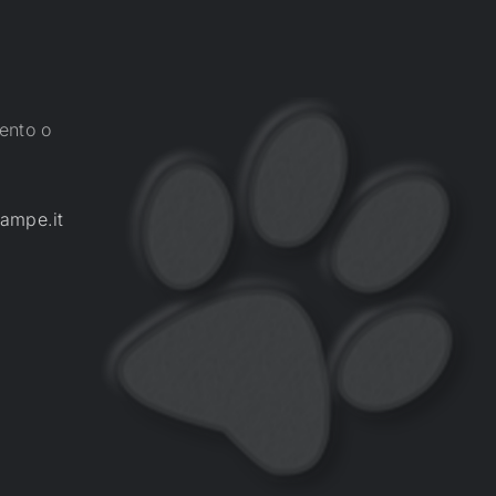
ento o
ampe.it