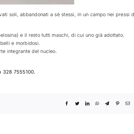
ovati soli, abbandonati a sè stess
i, in un campo nei pressi d
osina) e il resto tutti maschi, di cui uno già adottato.
belli e morbidosi.
rte integrante del nucleo.
ro 328 7555100.