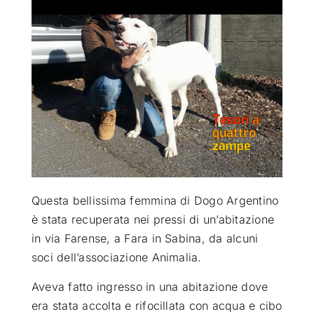
ATTUALITÀ
VIDEO
CHI SIAMO
RUBRICHE
Questa bellissima femmina di Dogo Argentino
SEMPRE CON ME
è stata recuperata nei pressi di un’abitazione
in via Farense, a Fara in Sabina
, da alcuni
soci dell’associazione Animalia.
Aveva fatto ingresso in una abitazione dove
era stata accolta e rifocillata con acqua e cibo