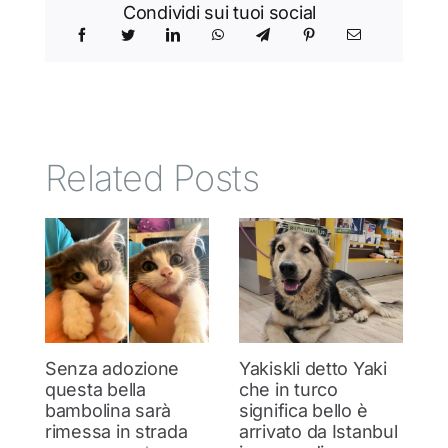
Condividi sui tuoi social
Related Posts
Senza adozione
Yakiskli detto Yaki
C
questa bella
che in turco
Si
bambolina sarà
significa bello è
c
rimessa in strada
arrivato da Istanbul
4 