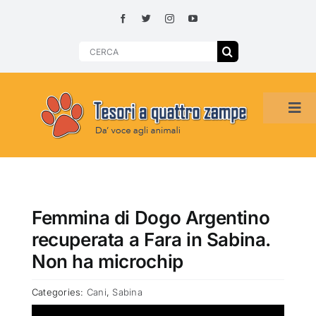
Skip
to
content
Search
for:
Tog
Navi
HOME
ADOZIONI PER REGIONE
Femmina di Dogo Argentino
recuperata a Fara in Sabina.
SMARRITI O DA ADOTTARE
Non ha microchip
Categories:
Cani
,
Sabina
ADOTTATI O RITROVATI