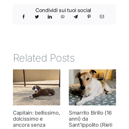
Condividi sui tuoi social
Related Posts
Capitain: bellissimo,
Smarrito Birillo (16
C
dolcissimo e
anni) da
m
ancora senza
Sant’Ippolito (Rieti
C