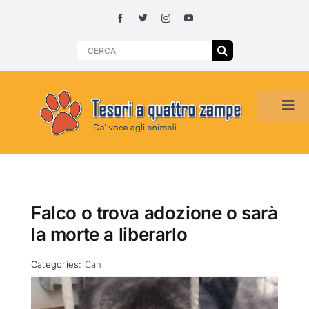
Skip
to
content
Search
for:
Tog
Navi
HOME
ADOZIONI PER REGIONE
Falco o trova adozione o sarà
la morte a liberarlo
SMARRITI O DA ADOTTARE
Categories:
Cani
ADOTTATI O RITROVATI