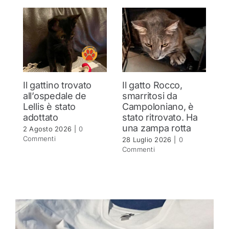
Il gattino trovato
Il gatto Rocco,
T
all’ospedale de
smarritosi da
s
Lellis è stato
Campoloniano, è
27
adottato
stato ritrovato. Ha
C
una zampa rotta
2 Agosto 2026
|
0
Commenti
28 Luglio 2026
|
0
Commenti