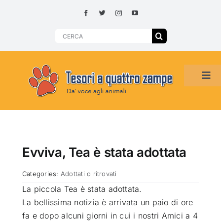
Skip
to
content
Search
for:
Tog
Navi
HOME
ADOZIONI PER REGIONE
Evviva, Tea è stata adottata
Categories:
Adottati o ritrovati
SMARRITI O DA ADOTTARE
La piccola Tea è stata adottata
.
La bellissima notizia è arrivata un paio di ore
ADOTTATI O RITROVATI
fa e dopo alcuni giorni in cui i nostri Amici a 4