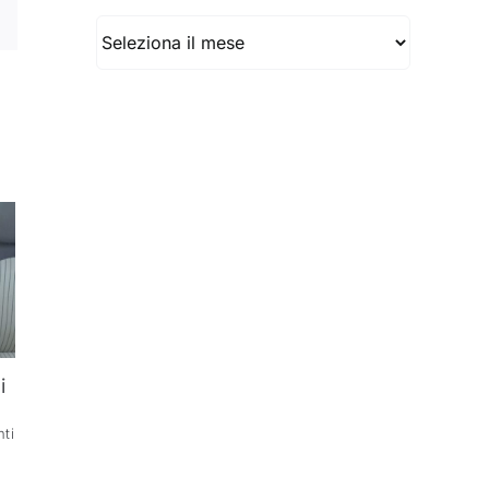
Archivio
i
ti