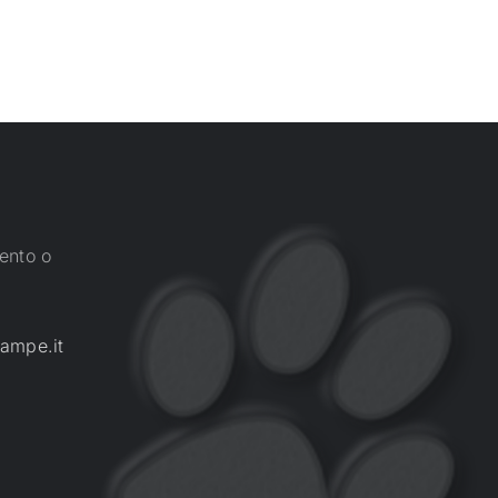
ento o
ampe.it