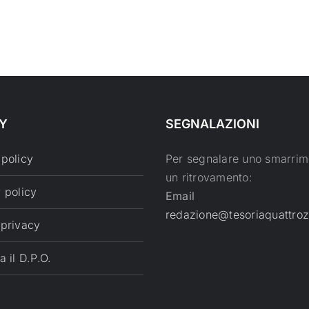
Y
SEGNALAZIONI
 policy
Per segnalare uno smarrim
un ritrovamento:
 policy
Email
redazione@tesoriaquattroz
 privacy
a il D.P.O.