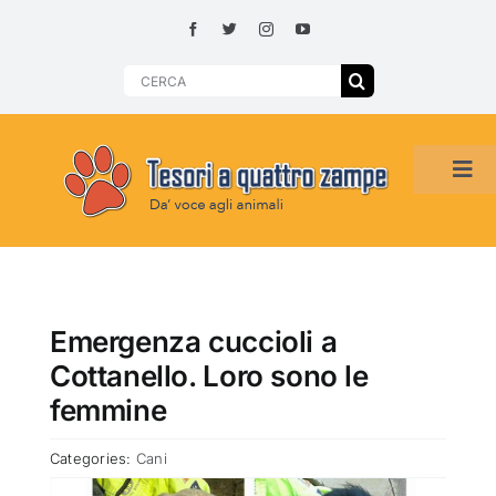
Skip
to
content
Search
for:
Tog
Navi
HOME
ADOZIONI PER REGIONE
Emergenza cuccioli a
Cottanello. Loro sono le
SMARRITI O DA ADOTTARE
femmine
Categories:
Cani
ADOTTATI O RITROVATI