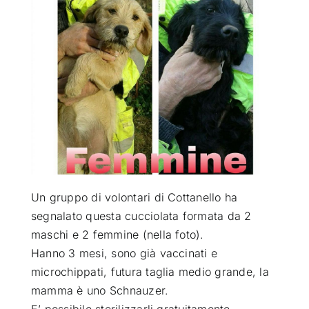
ATTUALITÀ
VIDEO
CHI SIAMO
RUBRICHE
Un gruppo di volontari di Cottanello ha
SEMPRE CON ME
segnalato questa cucciolata formata da 2
maschi e 2 femmine (nella foto)
.
Hanno 3 mesi, sono già vaccinati e
microchippati, futura taglia
medio grande, la
mamma è uno Schnauzer.
E’ possibile sterilizzarli gratuitamente.