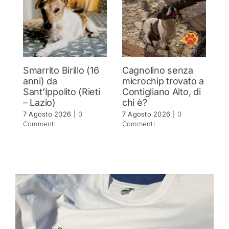
Smarrito Birillo (16
Cagnolino senza
P
anni) da
microchip trovato a
c
Sant’Ippolito (Rieti
Contigliano Alto, di
7 
– Lazio)
chi è?
C
7 Agosto 2026
|
0
7 Agosto 2026
|
0
Commenti
Commenti