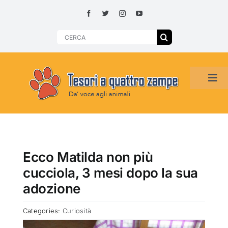
Skip
to
content
Search
for:
Tog
Navi
HOME
ADOZIONI PER REGIONE
Ecco Matilda non più
cucciola, 3 mesi dopo la sua
SMARRITI O DA ADOTTARE
adozione
Categories:
Curiosità
ADOTTATI O RITROVATI