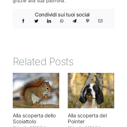
grazie alla sua padrona.
Condividi sui tuoi social
Related Posts
Alla scoperta dello
Alla scoperta del
A
Scoiattolo
Pointer
S