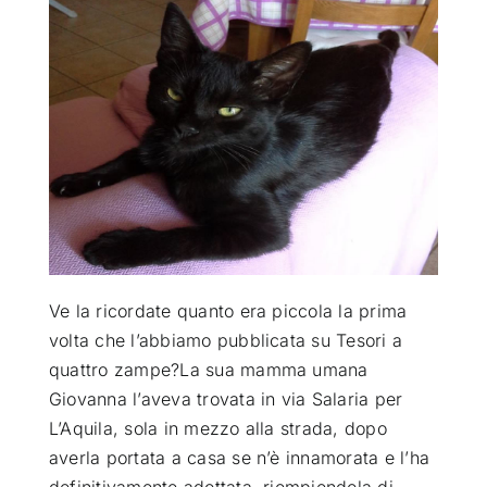
ATTUALITÀ
VIDEO
CHI SIAMO
RUBRICHE
Ve la ricordate quanto era piccola la prima
SEMPRE CON ME
volta che l’abbiamo pubblicata su Tesori a
quattro zampe?
La sua mamma umana
Giovanna l’aveva trovata in via Salaria per
L’Aquila, sola in mezzo alla strada, dopo
averla portata a casa se n’è innamorata e l’ha
definitivamente adottata, riempiendola di