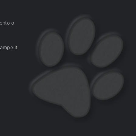
ento o
ampe.it