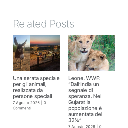
Related Posts
Una serata speciale
Leone, WWF:
T
per gli animali,
“Dall’India un
ol
realizzata da
segnale di
d
persone speciali
speranza. Nel
d
Gujarat la
in
7 Agosto 2026
|
0
popolazione è
se
Commenti
aumentata del
r
32%”
6 
C
7 Agosto 2026
|
0