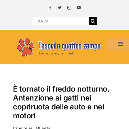
Skip
to
content
Search
for:
Tog
Navi
HOME
ADOZIONI PER REGIONE
È tornato il freddo notturno.
Antenzione ai gatti nei
SMARRITI O DA ADOTTARE
copriruota delle auto e nei
motori
ADOTTATI O RITROVATI
Categories:
Attualità