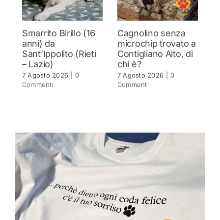
Smarrito Birillo (16
Cagnolino senza
P
anni) da
microchip trovato a
c
Sant’Ippolito (Rieti
Contigliano Alto, di
7 
– Lazio)
chi è?
C
7 Agosto 2026
|
0
7 Agosto 2026
|
0
Commenti
Commenti