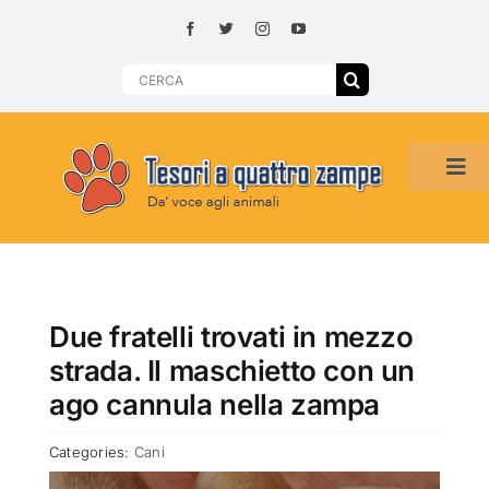
Skip
to
content
Search
for:
Tog
Navi
HOME
ADOZIONI PER REGIONE
Due fratelli trovati in mezzo
strada. Il maschietto con un
SMARRITI O DA ADOTTARE
ago cannula nella zampa
Categories:
Cani
ADOTTATI O RITROVATI