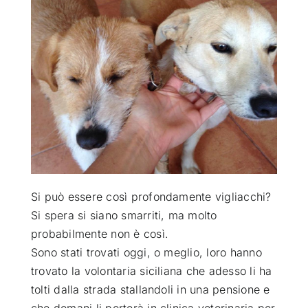
ATTUALITÀ
VIDEO
CHI SIAMO
RUBRICHE
Si può essere così profondamente vigliacchi?
SEMPRE CON ME
Si spera si siano smarriti, ma molto
probabilmente non è così
.
Sono stati trovati oggi, o meglio, loro hanno
trovato la volontaria siciliana che adesso li ha
tolti dalla strada stallandoli in una pensione e
che domani li porterà in clinica veterinaria per