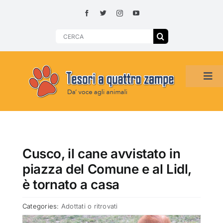
Skip
to
content
Search
for:
Tog
Navi
HOME
ADOZIONI PER REGIONE
Cusco, il cane avvistato in
piazza del Comune e al Lidl,
SMARRITI O DA ADOTTARE
è tornato a casa
Categories:
Adottati o ritrovati
ADOTTATI O RITROVATI