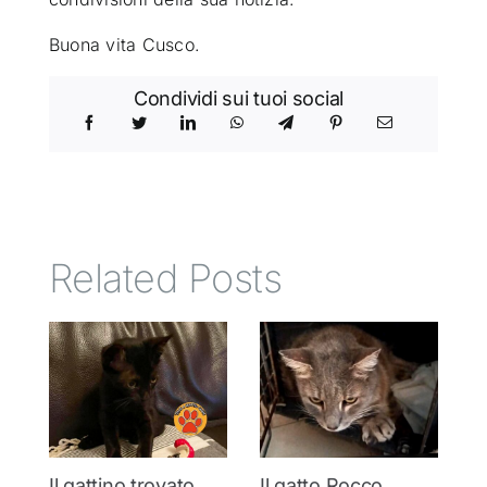
Buona vita Cusco.
Condividi sui tuoi social
Related Posts
Il gattino trovato
Il gatto Rocco,
T