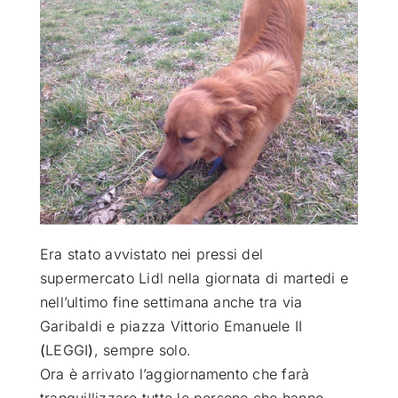
ATTUALITÀ
VIDEO
CHI SIAMO
RUBRICHE
Era stato avvistato nei pressi del
SEMPRE CON ME
supermercato Lidl nella giornata di martedi e
nell’ultimo fine settimana anche tra via
Garibaldi e piazza Vittorio Emanuele II
(
LEGGI
)
, sempre solo
.
Ora è arrivato l’aggiornamento che farà
tranquillizzare tutte le persone che hanno