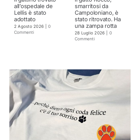
all’ospedale de
smarritosi da
s
Lellis è stato
Campoloniano, è
27
adottato
stato ritrovato. Ha
C
una zampa rotta
2 Agosto 2026
|
0
Commenti
28 Luglio 2026
|
0
Commenti