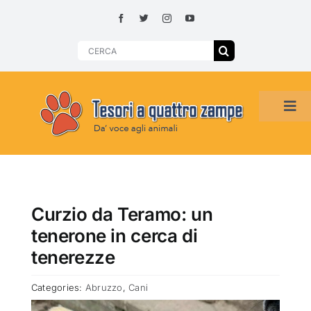
Skip
to
content
Search
for:
Tog
Navi
HOME
ADOZIONI PER REGIONE
Curzio da Teramo: un
tenerone in cerca di
SMARRITI O DA ADOTTARE
tenerezze
Categories:
Abruzzo
,
Cani
ADOTTATI O RITROVATI