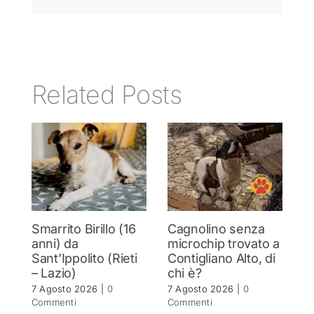
Related Posts
Smarrito Birillo (16
Cagnolino senza
P
anni) da
microchip trovato a
c
Sant’Ippolito (Rieti
Contigliano Alto, di
7 
– Lazio)
chi è?
C
7 Agosto 2026
|
0
7 Agosto 2026
|
0
Commenti
Commenti