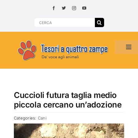
Skip
to
content
Search
for:
Tog
Navi
HOME
ADOZIONI PER REGIONE
Cuccioli futura taglia medio
piccola cercano un’adozione
SMARRITI O DA ADOTTARE
Categories:
Cani
ADOTTATI O RITROVATI