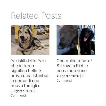
Related Posts
Yakiskli detto Yaki
Che dolce tesoro!
N
che in turco
Si trova a Rieti e
h
significa bello è
cerca adozione
c
arrivato da Istanbul
4 Agosto 2026
|
0
4 
in cerca di una
Commenti
C
nuova famiglia
5 Agosto 2026
|
0
Commenti