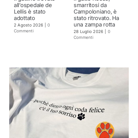
all’ospedale de
smarritosi da
s
Lellis è stato
Campoloniano, è
27
adottato
stato ritrovato. Ha
C
una zampa rotta
2 Agosto 2026
|
0
Commenti
28 Luglio 2026
|
0
Commenti