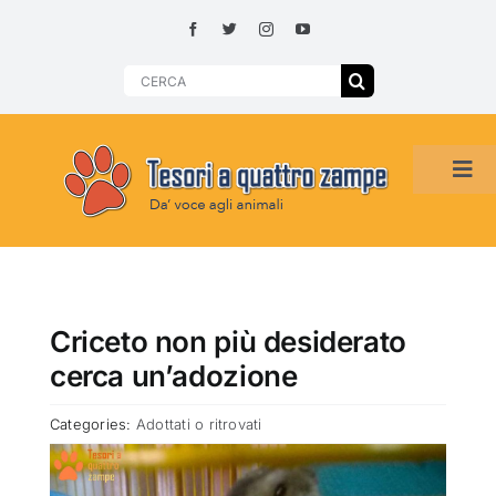
Skip
to
content
Search
for:
Tog
Navi
HOME
ADOZIONI PER REGIONE
Criceto non più desiderato
cerca un’adozione
SMARRITI O DA ADOTTARE
Categories:
Adottati o ritrovati
ADOTTATI O RITROVATI