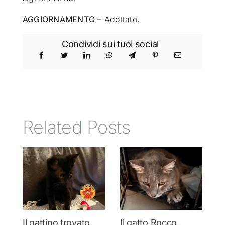
AGGIORNAMENTO
– Adottato.
Condividi sui tuoi social
Related Posts
Il gattino trovato
Il gatto Rocco,
T