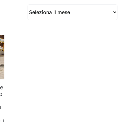
Archivio
he
o
l
a
ti