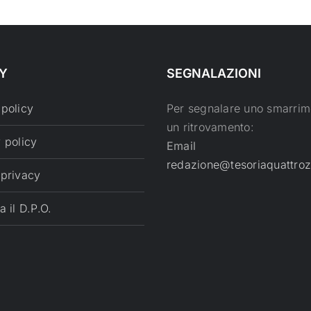
Y
SEGNALAZIONI
 policy
Per segnalare uno smarrim
un ritrovamento:
 policy
Email
redazione@tesoriaquattroz
 privacy
a il D.P.O.