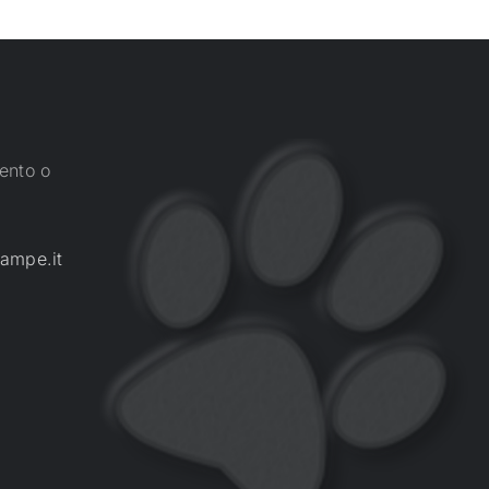
ento o
ampe.it