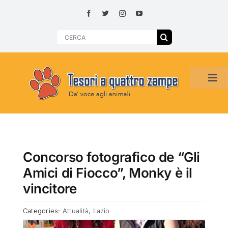
Skip
to
content
Search
for:
Tog
Navi
HOME
ADOZIONI PER REGIONE
Concorso fotografico de “Gli
Amici di Fiocco”, Monky è il
SMARRITI O DA ADOTTARE
vincitore
Categories:
Attualità
,
Lazio
ADOTTATI O RITROVATI