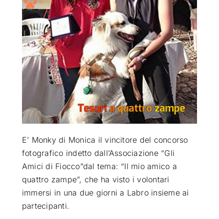
ATTUALITÀ
VIDEO
CHI SIAMO
RUBRICHE
E’ Monky di Monica il vincitore del concorso
SEMPRE CON ME
fotografico indetto dall’Associazione “Gli
Amici di Fiocco”
dal tema: “Il mio amico a
quattro zampe”, che ha visto i volontari
immersi in una due giorni a Labro insieme ai
partecipanti.