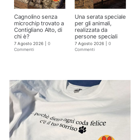
Cagnolino senza
Una serata speciale
L
microchip trovato a
per gli animali,
“
Contigliano Alto, di
realizzata da
s
chi è?
persone speciali
s
G
7 Agosto 2026
|
0
7 Agosto 2026
|
0
p
Commenti
Commenti
a
3
7 
C