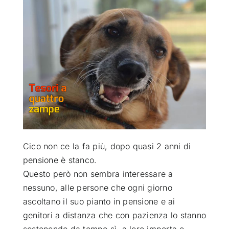
ATTUALITÀ
VIDEO
CHI SIAMO
RUBRICHE
Cico non ce la fa più, dopo quasi 2 anni di
SEMPRE CON ME
pensione è stanco.
Questo però non sembra interessare a
nessuno, alle persone che ogni giorno
ascoltano il suo pianto in pensione e ai
genitori a distanza che con pazienza lo stanno
sostenendo da tempo sì, a loro importa e