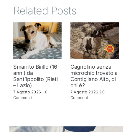
Related Posts
Smarrito Birillo (16
Cagnolino senza
P
anni) da
microchip trovato a
c
Sant’Ippolito (Rieti
Contigliano Alto, di
7 
– Lazio)
chi è?
C
7 Agosto 2026
|
0
7 Agosto 2026
|
0
Commenti
Commenti