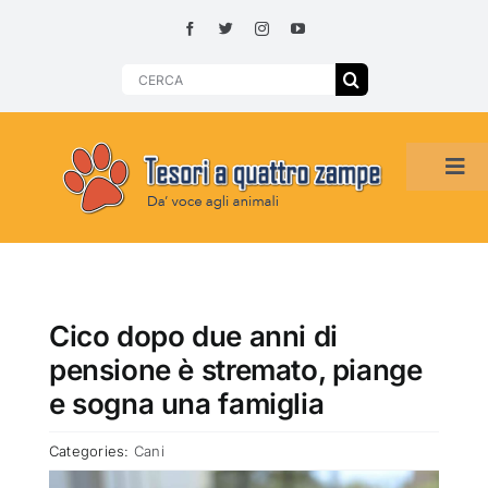
Skip
to
content
Search
for:
Tog
Navi
HOME
ADOZIONI PER REGIONE
Cico dopo due anni di
pensione è stremato, piange
SMARRITI O DA ADOTTARE
e sogna una famiglia
Categories:
Cani
ADOTTATI O RITROVATI