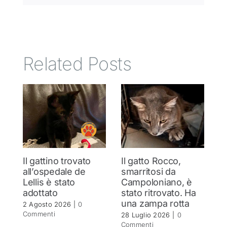
Related Posts
Il gattino trovato
Il gatto Rocco,
T
all’ospedale de
smarritosi da
s
Lellis è stato
Campoloniano, è
27
adottato
stato ritrovato. Ha
C
una zampa rotta
2 Agosto 2026
|
0
Commenti
28 Luglio 2026
|
0
Commenti