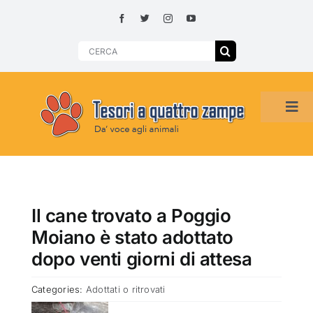
Skip
to
content
Search
for:
Tog
Navi
HOME
ADOZIONI PER REGIONE
Il cane trovato a Poggio
Moiano è stato adottato
SMARRITI O DA ADOTTARE
dopo venti giorni di attesa
Categories:
Adottati o ritrovati
ADOTTATI O RITROVATI