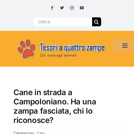
Skip
to
content
Search
for:
Tog
Navi
HOME
ADOZIONI PER REGIONE
Cane in strada a
Campoloniano. Ha una
SMARRITI O DA ADOTTARE
zampa fasciata, chi lo
riconosce?
ADOTTATI O RITROVATI
Categories:
Cani