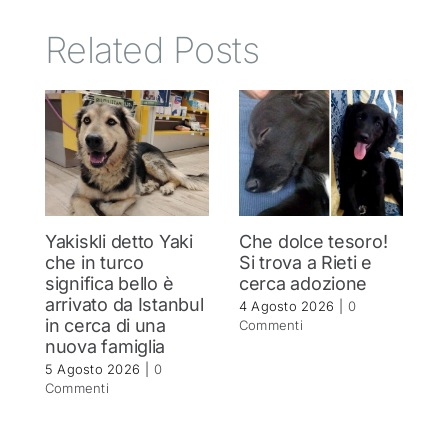
Related Posts
Yakiskli detto Yaki
Che dolce tesoro!
N
che in turco
Si trova a Rieti e
h
significa bello è
cerca adozione
c
arrivato da Istanbul
4 Agosto 2026
|
0
4 
in cerca di una
Commenti
C
nuova famiglia
5 Agosto 2026
|
0
Commenti