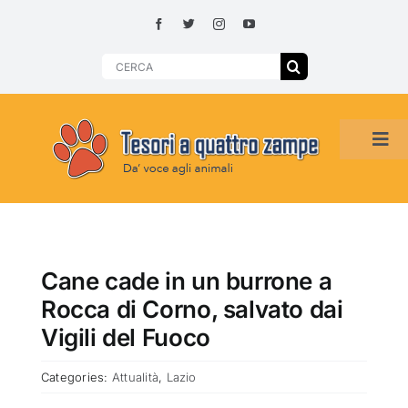
Skip
to
content
Search
for:
Tog
Navi
HOME
ADOZIONI PER REGIONE
Cane cade in un burrone a
Rocca di Corno, salvato dai
SMARRITI O DA ADOTTARE
Vigili del Fuoco
Categories:
Attualità
,
Lazio
ADOTTATI O RITROVATI