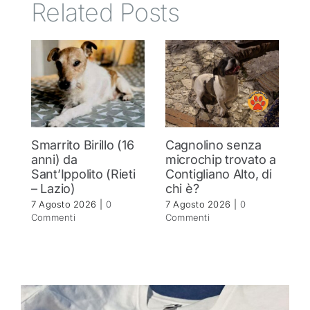
Related Posts
Smarrito Birillo (16
Cagnolino senza
U
anni) da
microchip trovato a
pe
Sant’Ippolito (Rieti
Contigliano Alto, di
r
– Lazio)
chi è?
p
7 Agosto 2026
|
0
7 Agosto 2026
|
0
7 
Commenti
Commenti
C