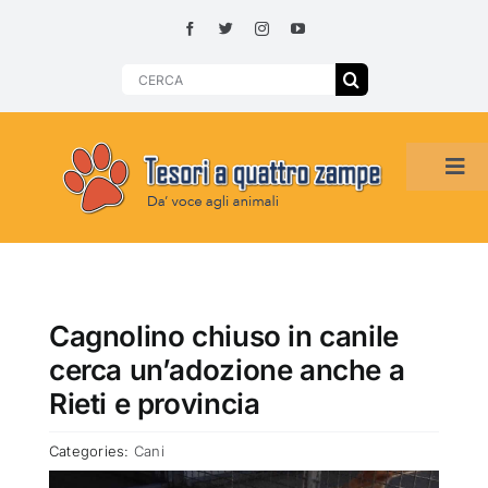
Skip
to
content
Search
for:
Tog
Navi
HOME
ADOZIONI PER REGIONE
Cagnolino chiuso in canile
cerca un’adozione anche a
SMARRITI O DA ADOTTARE
Rieti e provincia
Categories:
Cani
ADOTTATI O RITROVATI