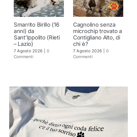
Smarrito Birillo (16
Cagnolino senza
P
anni) da
microchip trovato a
c
Sant’Ippolito (Rieti
Contigliano Alto, di
7 
– Lazio)
chi è?
C
7 Agosto 2026
|
0
7 Agosto 2026
|
0
Commenti
Commenti