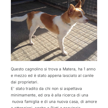
ATTUALITÀ
VIDEO
CHI SIAMO
RUBRICHE
Questo cagnolino si trova a Matera, ha 1 anno
SEMPRE CON ME
e mezzo ed è stato appena lasciato al canile
dai proprietari
.
E’ stato tradito da chi non si aspettava
minimamente, ed ora è alla ricerca di una
nuova famiglia e di una nuova casa, di amore
e attenzioni, anche a Rieti e provincia.