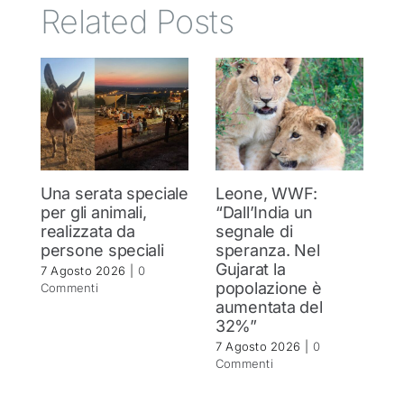
Related Posts
Una serata speciale
Leone, WWF:
T
per gli animali,
“Dall’India un
ol
realizzata da
segnale di
d
persone speciali
speranza. Nel
d
Gujarat la
in
7 Agosto 2026
|
0
popolazione è
se
Commenti
aumentata del
r
32%”
6 
C
7 Agosto 2026
|
0
Commenti